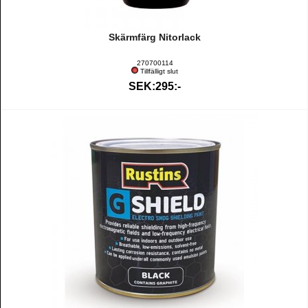
Skärmfärg Nitorlack
270700114
Tillfälligt slut
SEK:295:-