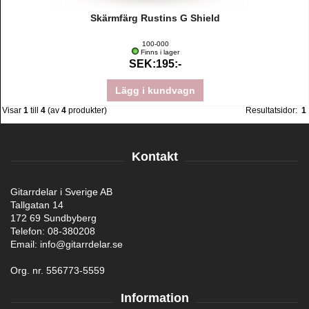
Skärmfärg Rustins G Shield
100-000
Finns i lager
SEK:195:-
Lägg i kundvagn
Visar
1
till
4
(av
4
produkter)
Resultatsidor:
1
Kontakt
Gitarrdelar i Sverige AB
Tallgatan 14
172 69 Sundbyberg
Telefon: 08-380208
Email: info@gitarrdelar.se
Org. nr. 556773-5559
Information