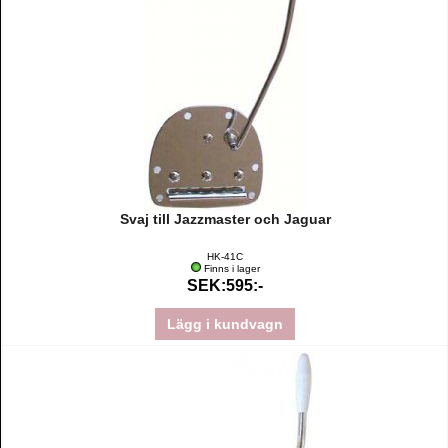
Svaj till Jazzmaster och Jaguar
HK-41C
Finns i lager
SEK:595:-
Lägg i kundvagn