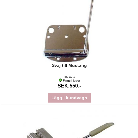
Svaj till Mustang
HK-47C
Finns i lager
SEK:550:-
Lägg i kundvagn