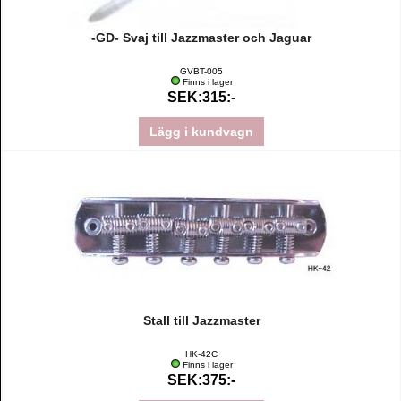
-GD- Svaj till Jazzmaster och Jaguar
GVBT-005
Finns i lager
SEK:315:-
Lägg i kundvagn
Stall till Jazzmaster
HK-42C
Finns i lager
SEK:375:-