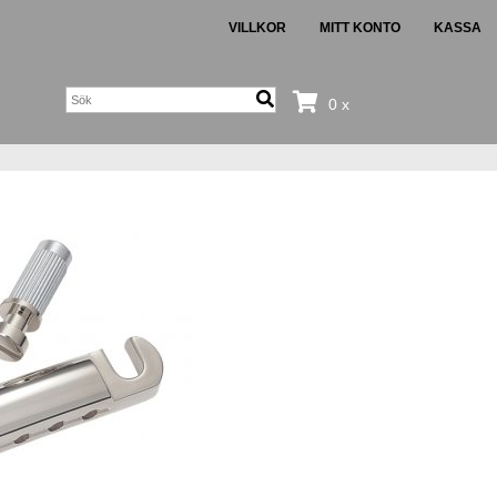
VILLKOR
MITT KONTO
KASSA
0 x